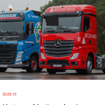
Pular
para
o
conteúdo
30.09.19