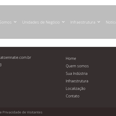
Somos
Unidades de Negócio
Infraestrutura
Notíc
atoennatie.com.br
Home
3
Quem somos
Sua Indústria
Infraestrutura
Localização
Contato
de Privacidade de Visitantes