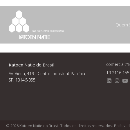
Pular
para
o
conteúdo
Quem 
comercial@k
Katoen Natie do Brasil
19 2116 155
Av. Viena, 419 - Centro Industrial, Paulínia -
SP, 13146-055
© 2026 Katoen Natie do Brasil. Todos os direitos reservados.
Política 